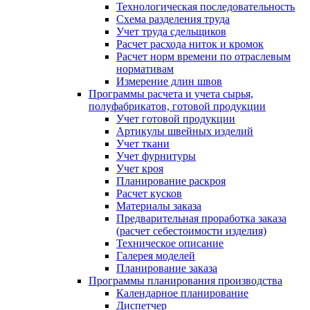
Технологическая последовательность
Схема разделения труда
Учет труда сдельщиков
Расчет расхода ниток и кромок
Расчет норм времени по отраслевым
нормативам
Измерение длин швов
Программы расчета и учета сырья,
полуфабрикатов, готовой продукции
Учет готовой продукции
Артикулы швейных изделий
Учет ткани
Учет фурнитуры
Учет кроя
Планирование раскроя
Расчет кусков
Материалы заказа
Предварительная проработка заказа
(расчет себестоимости изделия)
Техническое описание
Галерея моделей
Планирование заказа
Программы планирования производства
Календарное планирование
Диспетчер