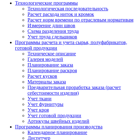
Технологические программы
Технологическая последовательность
Расчет расхода ниток и кромок
Расчет норм времени по отраслевым нормативам
Измерение длин швов
Схема разделения труда
Учет труда сдельщиков
Программы расчета и учета сырья, полуфабрикатов,
готовой продукции
Техническое описание
Галерея моделей
Планирование заказа
Планирование раскроя
Расчет кусков
Материалы заказа
Предварительная проработка заказа (расчет
себестоимости изделия)
Учет ткани
Учет фурнитуры
Учет кроя
Учет готовой продукции
Артикулы швейных изделий
Программы планирования производства
Календарное планирование
Диспетчер