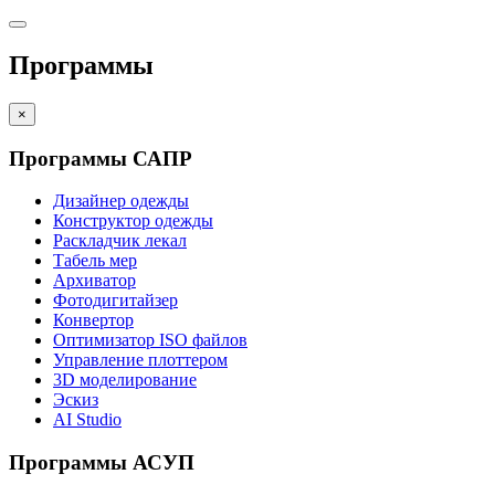
Программы
×
Программы САПР
Дизайнер одежды
Конструктор одежды
Раскладчик лекал
Табель мер
Архиватор
Фотодигитайзер
Конвертор
Оптимизатор ISO файлов
Управление плоттером
3D моделирование
Эскиз
AI Studio
Программы АСУП