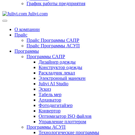
График работы предприятия
Julivi.com
О компании
Прайс
Прайс Программы САПР
Прайс Программы АСУП
Программы
Программы САПР
Дизайнер одежды
Конструктор одежды
Раскладчик лекал
Электронный манекен
Julivi AI Studio
Эскиз
Табель мер
Архиватор
Фотодигитайзер
Конвертор
Оптимизатор ISO файлов
Управление плоттером
Программы АСУП
Технологические программы