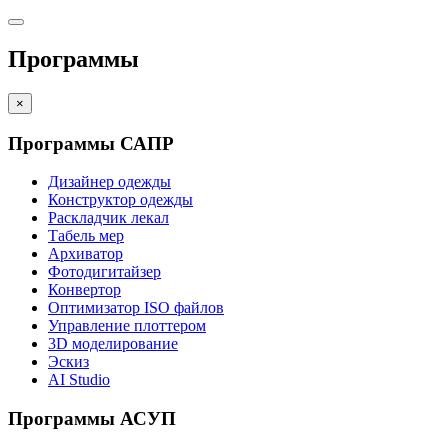
Программы
×
Программы САПР
Дизайнер одежды
Конструктор одежды
Раскладчик лекал
Табель мер
Архиватор
Фотодигитайзер
Конвертор
Оптимизатор ISO файлов
Управление плоттером
3D моделирование
Эскиз
AI Studio
Программы АСУП