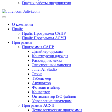
График работы предприятия
Julivi.com
О компании
Прайс
Прайс Программы САПР
Прайс Программы АСУП
Программы
Программы САПР
Дизайнер одежды
Конструктор одежды
Раскладчик лекал
Электронный манекен
Julivi AI Studio
Эскиз
Табель мер
Архиватор
Фотодигитайзер
Конвертор
Оптимизатор ISO файлов
Управление плоттером
Программы АСУП
Технологические программы