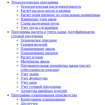
Технологические программы
Технологическая последовательность
Расчет расхода ниток и кромок
Расчет норм времени по отраслевым нормативам
Измерение длин швов
Схема разделения труда
Учет труда сдельщиков
Программы расчета и учета сырья, полуфабрикатов,
готовой продукции
Техническое описание
Галерея моделей
Планирование заказа
Планирование раскроя
Расчет кусков
Материалы заказа
Предварительная проработка заказа (расчет
себестоимости изделия)
Учет ткани
Учет фурнитуры
Учет кроя
Учет готовой продукции
Артикулы швейных изделий
Программы планирования производства
Календарное планирование
Диспетчер