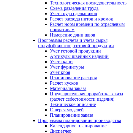
Технологическая последовательность
Схема разделения труда
Учет труда сдельщиков
Расчет расхода ниток и кромок
Расчет норм времени по отраслевым
нормативам
Измерение длин швов
Программы расчета и учета сырья,
полуфабрикатов, готовой продукции
Учет готовой продукции
Артикулы швейных изделий
Учет ткани
Учет фурнитуры
Учет кроя
Планирование раскроя
Расчет кусков
Материалы заказа
Предварительная проработка заказа
(расчет себестоимости изделия)
Техническое описание
Галерея моделей
Планирование заказа
Программы планирования производства
Календарное планирование
Диспетчер