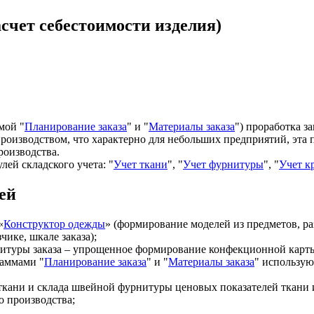
счет себестоимости изделия)
мой "
Планирование заказа
" и "
Материалы заказа
") проработка з
роизводством, что характерно для небольших предприятий, эта 
роизводства.
ей складского учета: "
Учет ткани
", "
Учет фурнитуры
", "
Учет к
ей
«
Конструктор одежды
» (формирование моделей из предметов, р
чике, шкале заказа);
нитуры заказа – упрощенное формирование конфекционной карт
раммами "
Планирование заказа
" и "
Материалы заказа
" использую
 ткани и склада швейной фурнитуры ценовых показателей ткани
о производства;