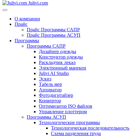
Julivi.com
О компании
Прайс
Прайс Программы САПР
Прайс Программы АСУП
Программы
Программы САПР
Дизайнер одежды
Конструктор одежды
Раскладчик лекал
Электронный манекен
Julivi AI Studio
Эскиз
Табель мер
Архиватор
Фотодигитайзер
Конвертор
Оптимизатор ISO файлов
Управление плоттером
Программы АСУП
Технологические программы
Технологическая последовательность
Схема разделения труда