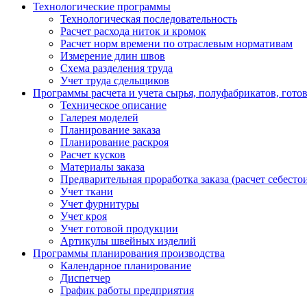
Технологические программы
Технологическая последовательность
Расчет расхода ниток и кромок
Расчет норм времени по отраслевым нормативам
Измерение длин швов
Схема разделения труда
Учет труда сдельщиков
Программы расчета и учета сырья, полуфабрикатов, гото
Техническое описание
Галерея моделей
Планирование заказа
Планирование раскроя
Расчет кусков
Материалы заказа
Предварительная проработка заказа (расчет себесто
Учет ткани
Учет фурнитуры
Учет кроя
Учет готовой продукции
Артикулы швейных изделий
Программы планирования производства
Календарное планирование
Диспетчер
График работы предприятия