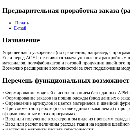
Предварительная проработка заказа (ра
Печать
E-mail
Назначение
Упрощенная и ускоренная (по сравнению, например, с програм
Если перед АСУП не ставится задача управления раскройным п
материалов, полуфабрикатов и готовой продукции швейного п
Возможно расширение возможностей за счет подключения модул
Перечень функциональных возможност
• Формирование моделей с использованием базы данных АРМ 
• Формирование заказов на пошив одежды (ввод данных о заказ
• Определение артикулов и цветов материалов и швейной фур
• При совместной работе (в составе единого комплекса) с прог
сформированные в этих программах;
• Ввод или получение в электронном виде из программ склада
• Ввод или расчет величины расхода ткани на изделие швейног
• Настройка методики расчета себестоимости;