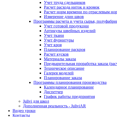
Учет труда сдельщиков
Расчет расхода ниток и кромок
Расчет норм времени по отраслевым но
Измерение длин швов
Программы расчета и учета сырья, полуфабри
Учет готовой продукции
Артикулы швейных изделий
Учет ткани
Учет фурнитуры
Учет кроя
Планирование раскроя
Расчет кусков
Материалы заказа
Предварительная проработка заказа (рас
Техническое описание
Галерея моделей
Планирование заказа
Программы планирования производства
Календарное планирование
Диспетчер
График работы предприятия
Julivi для школ
Дополненная реальность - JuliviAR
Видео уроки
Контакты