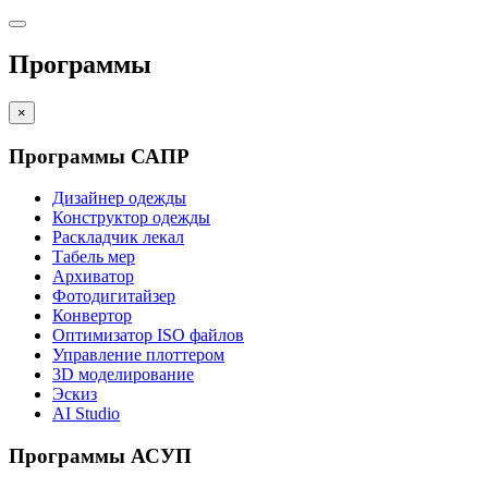
Программы
×
Программы САПР
Дизайнер одежды
Конструктор одежды
Раскладчик лекал
Табель мер
Архиватор
Фотодигитайзер
Конвертор
Оптимизатор ISO файлов
Управление плоттером
3D моделирование
Эскиз
AI Studio
Программы АСУП