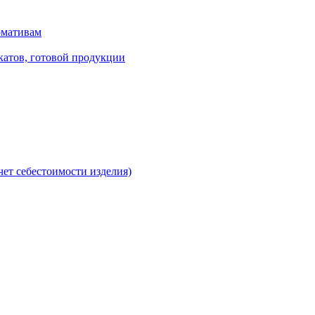
рмативам
катов, готовой продукции
чет себестоимости изделия)