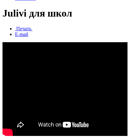
Julivi для школ
Печать
E-mail