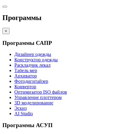
Программы
×
Программы САПР
Дизайнер одежды
Конструктор одежды
Раскладчик лекал
Табель мер
Архиватор
Фотодигитайзер
Конвертор
Оптимизатор ISO файлов
Управление плоттером
3D моделирование
Эскиз
AI Studio
Программы АСУП