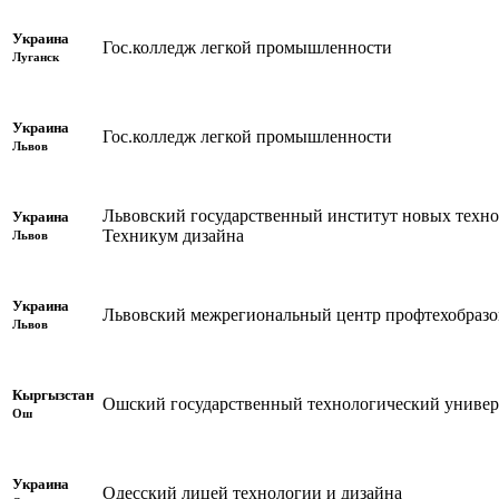
Украина
Гос.колледж легкой промышленности
Луганск
Украина
Гос.колледж легкой промышленности
Львов
Львовский государственный институт новых техно
Украина
Техникум дизайна
Львов
Украина
Львовский межрегиональный центр профтехобразо
Львов
Кыргызстан
Ошский государственный технологический универ
Ош
Украина
Одесский лицей технологии и дизайна