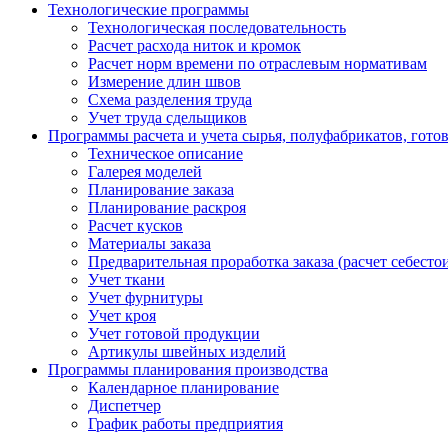
Технологические программы
Технологическая последовательность
Расчет расхода ниток и кромок
Расчет норм времени по отраслевым нормативам
Измерение длин швов
Схема разделения труда
Учет труда сдельщиков
Программы расчета и учета сырья, полуфабрикатов, гото
Техническое описание
Галерея моделей
Планирование заказа
Планирование раскроя
Расчет кусков
Материалы заказа
Предварительная проработка заказа (расчет себесто
Учет ткани
Учет фурнитуры
Учет кроя
Учет готовой продукции
Артикулы швейных изделий
Программы планирования производства
Календарное планирование
Диспетчер
График работы предприятия