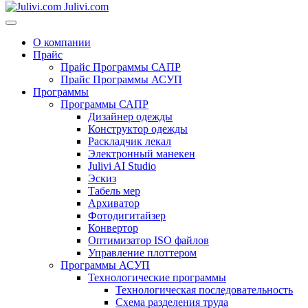
Julivi.com
О компании
Прайс
Прайс Программы САПР
Прайс Программы АСУП
Программы
Программы САПР
Дизайнер одежды
Конструктор одежды
Раскладчик лекал
Электронный манекен
Julivi AI Studio
Эскиз
Табель мер
Архиватор
Фотодигитайзер
Конвертор
Оптимизатор ISO файлов
Управление плоттером
Программы АСУП
Технологические программы
Технологическая последовательность
Схема разделения труда