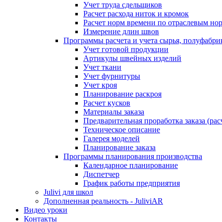
Учет труда сдельщиков
Расчет расхода ниток и кромок
Расчет норм времени по отраслевым но
Измерение длин швов
Программы расчета и учета сырья, полуфабри
Учет готовой продукции
Артикулы швейных изделий
Учет ткани
Учет фурнитуры
Учет кроя
Планирование раскроя
Расчет кусков
Материалы заказа
Предварительная проработка заказа (рас
Техническое описание
Галерея моделей
Планирование заказа
Программы планирования производства
Календарное планирование
Диспетчер
График работы предприятия
Julivi для школ
Дополненная реальность - JuliviAR
Видео уроки
Контакты