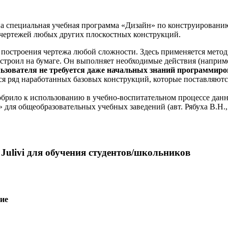
а специальная учебная программа «Дизайн» по конструированию
чертежей любых других плоскостных конструкций.
построения чертежа любой сложности. Здесь применяется метод 
 строил на бумаге. Он выполняет необходимые действия (наприме
ользователя не требуется даже начальных знаний программир
ся ряд наработанных базовых конструкций, которые поставляютс
обрило к использованию в учебно-воспитательном процессе дан
ля общеобразовательных учебных заведений (авт. Рябуха В.Н.,
ulivi для обучения студентов/школьников
ние