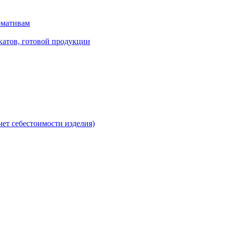
рмативам
катов, готовой продукции
чет себестоимости изделия)